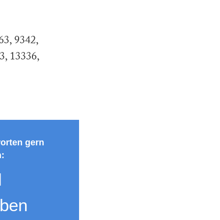
63
9342
3
13336
orten gern
n:
l
iben