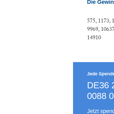
Die Gewi
575
1173
9969
1063
14910
Jede Spende 
DE36 
0088 0
Jetzt spen