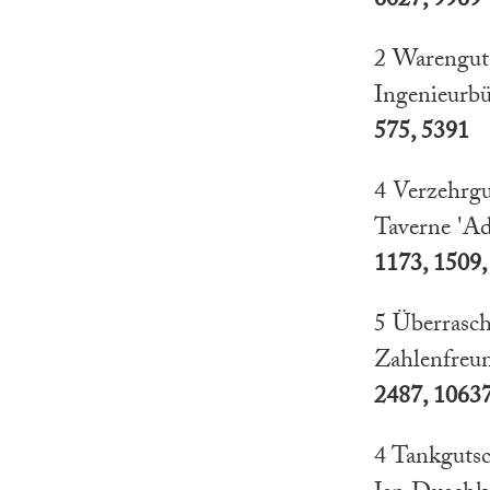
6027, 9969
2 Warengut
Ingenieurb
575, 5391
4 Verzehrgu
Taverne 'Ad
1173, 1509,
5 Überrasch
Zahlenfre
2487, 10637
4 Tankgutsc