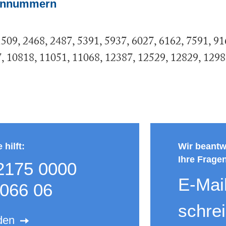
nnnummern
1509
2468
2487
5391
5937
6027
6162
7591
91
7
10818
11051
11068
12387
12529
12829
1298
hilft:
Wir beantw
Ihre Frage
2175 0000
E-Mai
066 06
schre
den