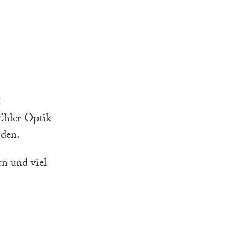
t
Ehler Optik
rden.
n und viel