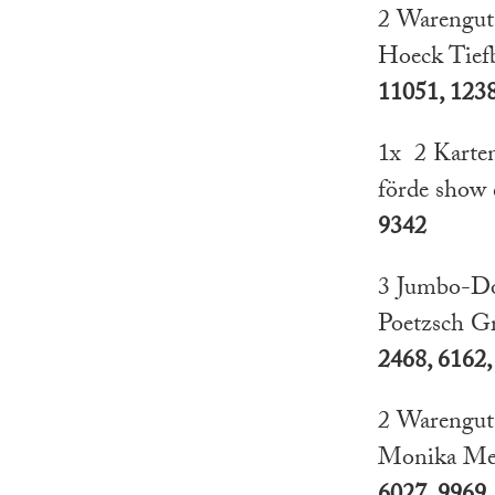
2 Warenguts
Hoeck Tief
11051, 123
1x 2 Karten
förde sho
9342
3 Jumbo-Dos
Poetzsch G
2468, 6162,
2 Warenguts
Monika Mei